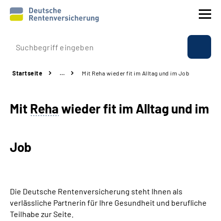
Prävention
Startseite
…
Mit Reha wieder fit im Alltag und im Job
Reha
Mit
Reha
wieder fit im Alltag und im
Rente
Beratung & Kontakt
Job
Experten
Über uns & Presse
Die Deutsche Rentenversicherung steht Ihnen als
verlässliche Partnerin für Ihre Gesundheit und berufliche
Teilhabe zur Seite.
Online-Services