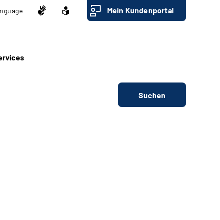
Mein Kundenportal
nguage
ervices
Suchen