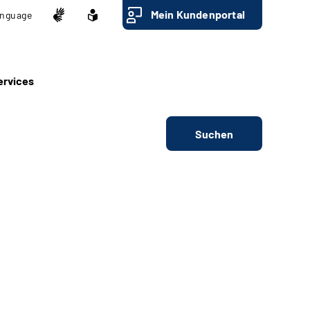
Mein Kundenportal
nguage
ervices
Suchen