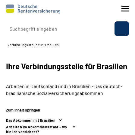
Prävention
Verbindungsstelle für Brasilien
Reha
Ihre Verbindungsstelle für Brasilien
Rente
Beratung & Kontakt
Arbeiten in Deutschland und in Brasilien - Das deutsch-
brasilianische Sozialversicherungsabkommen
Experten
Zum Inhalt springen
Über uns & Presse
Das Abkommen mit Brasilien
Arbeiten im Abkommensstaat – wo
bin ich versichert?
Online-Services