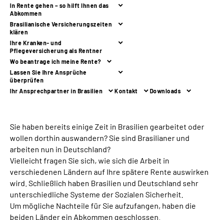
In Rente gehen – so hilft Ihnen das
Abkommen
Suche
Brasilianische Versicherungszeiten
klären
Ihre Kranken- und
Language
Pflegeversicherung als Rentner
Wo beantrage ich meine Rente?
Lassen Sie Ihre Ansprüche
Inhalte in Gebärdensprache (DGS)
überprüfen
Ihr Ansprechpartner in Brasilien
Kontakt
Downloads
Leichte Sprache
Sie haben bereits einige Zeit in Brasilien gearbeitet oder
wollen dorthin auswandern? Sie sind Brasilianer und
Mein Kundenportal
arbeiten nun in Deutschland?
Vielleicht fragen Sie sich, wie sich die Arbeit in
verschiedenen Ländern auf Ihre spätere Rente auswirken
wird. Schließlich haben Brasilien und Deutschland sehr
unterschiedliche Systeme der Sozialen Sicherheit.
Um mögliche Nachteile für Sie aufzufangen, haben die
beiden Länder ein Abkommen geschlossen.