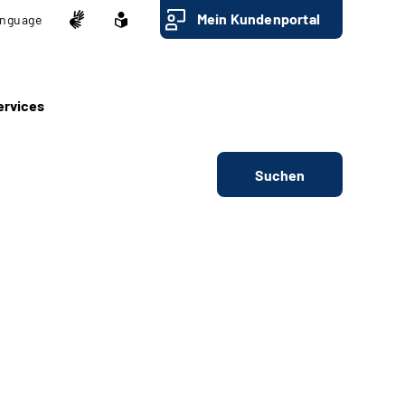
Mein Kundenportal
nguage
ervices
Suchen