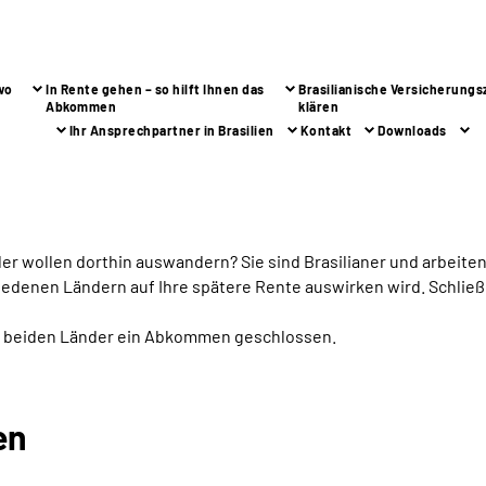
wo
In Rente gehen – so hilft Ihnen das
Brasilianische Versicherungs
Abkommen
klären
Ihr Ansprechpartner in Brasilien
Kontakt
Downloads
oder wollen dorthin auswandern? Sie sind Brasilianer und arbeite
schiedenen Ländern auf Ihre spätere Rente auswirken wird. Schlie
ie beiden Länder ein Abkommen geschlossen.
en