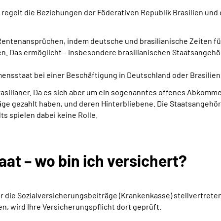
d regelt die Beziehungen der Föderativen Republik Brasilien un
Rentenansprüchen, indem deutsche und brasilianische Zeiten fü
. Das ermöglicht – insbesondere brasilianischen Staatsangehörig
taat bei einer Beschäftigung in Deutschland oder Brasilien B
rasilianer. Da es sich aber um ein sogenanntes offenes Abkomme
räge gezahlt haben, und deren Hinterbliebene. Die Staatsangehöri
s spielen dabei keine Rolle.
t – wo bin ich versichert?
 für die Sozialversicherungsbeiträge (Krankenkasse) stellvertre
ien, wird Ihre Versicherungspflicht dort geprüft.