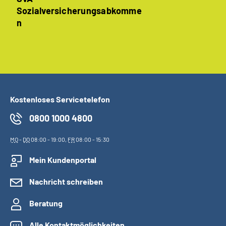
Sozialversicherungsabkomme
n
Kostenloses Servicetelefon
0800 1000 4800
MO
-
DO
08:00 - 19:00,
FR
08:00 - 15:30
Mein Kundenportal
Nachricht schreiben
Beratung
Alle Kontaktmöglichkeiten