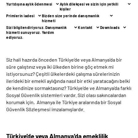
Yurtdışına aylık ödenmesi
Aylık dilekçesi ve sizin için yetkili
kişiler
Suche
Primlerin iadesi
Bizden size yerinde danışmanlık
hizmeti
Sizi bilgilendiriyoruz. Danışmanlık
Kontakt
Downloads
Language
hizmeti sunuyoruz. Yardım
ediyoruz.
Inhalte in Gebärdensprache (DGS)
Siz hali hazırda önceden Türkiye’de veya Almanya’da bir
Leichte Sprache
süre çalıştınız veya iki ülkeden birine göç etmek mi
istiyorsunuz? Çeşitli ülkelerdeki çalışma sürelerinizin
ilerideki bir emekli aylığında nasıl bir etki yaratacağını belki
de kendinize sormaktasınız? Türkiye’de ve Almanya’da farklı
Mein Kundenportal
Sosyal Güvenlik sistemleri vardır. Sizi olası sakıncalardan
korumak için, Almanya ile Türkiye aralarında bir Sosyal
Güvenlik Sözleşmesi imzalamışlardır.
Türkiye’de veya Almanya’da emeklilik