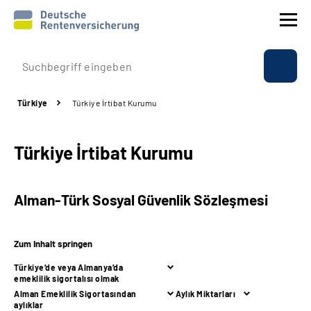
Prävention
Türkiye
Türkiye İrtibat Kurumu
Reha
Türkiye İrtibat Kurumu
Rente
Beratung & Kontakt
Alman-Türk Sosyal Güvenlik Sözleşmesi
Experten
Zum Inhalt springen
Über uns & Presse
Türkiye’de veya Almanya’da
emeklilik sigortalısı olmak
Alman Emeklilik Sigortasından
Aylık Miktarları
Online-Services
aylıklar