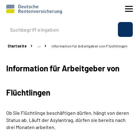
Prävention
Startseite
…
Information für Arbeitgeber von Flüchtlingen
Reha
Information für Arbeitgeber von
Rente
Beratung & Kontakt
Flüchtlingen
Experten
Ob Sie Flüchtlinge beschäftigen dürfen, hängt von deren
Über uns & Presse
Status ab. Läuft der Asylantrag, dürfen sie bereits nach
drei Monaten arbeiten.
Online-Services