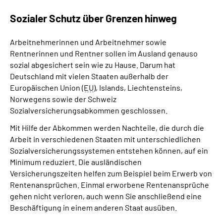
Sozialer Schutz über Grenzen hinweg
Suche
Arbeitnehmerinnen und Arbeitnehmer sowie
Language
Rentnerinnen und Rentner sollen im Ausland genauso
sozial abgesichert sein wie zu Hause. Darum hat
Deutschland m
it vielen Staaten außerhalb der
Inhalte in Gebärdensprache (DGS)
Europäischen Union (
EU
),
Islands,
Liechtensteins,
Norwegens sowie der Schweiz
Leichte Sprache
Sozialversicherungsabkommen geschlossen.
Mit Hilfe der Abkommen werden Nachteile, die durch die
Arbeit in verschiedenen Staaten mit unterschiedlichen
Mein Kundenportal
Sozialversicherungssystemen entstehen können, auf ein
Minimum reduziert. Die ausländischen
Versicherungszeiten helfen zum Beispiel beim Erwerb von
Rentenansprüchen. Einmal erworbene Rentenansprüche
gehen nicht verloren, auch wenn Sie anschließend eine
Beschäftigung in einem anderen Staat ausüben.