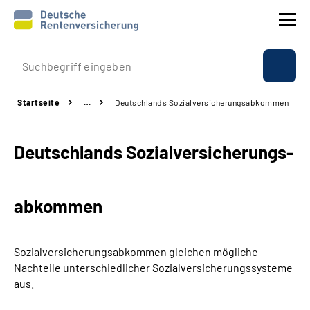
Prävention
Startseite
…
Deutschlands Sozialversicherungs­abkommen
Reha
Deutschlands Sozialversicherungs­
Rente
Beratung & Kontakt
abkommen
Experten
Sozialversicherungsabkommen gleichen mögliche
Über uns & Presse
Nachteile unterschiedlicher Sozialversicherungssysteme
aus.
Online-Services