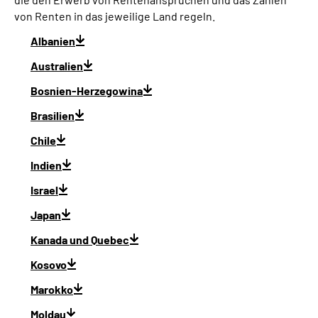
von Renten in das jeweilige Land regeln.
Albanien
Australien
Bosnien-Herzegowina
Brasilien
Chile
Indien
Israel
Japan
Kanada und Quebec
Kosovo
Marokko
Moldau