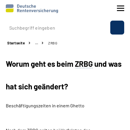
Prävention
Startseite
…
ZRBG
Reha
Worum geht es beim
ZRBG
und was
Rente
Beratung & Kontakt
hat sich geändert?
Experten
Beschäftigungszeiten in einem Ghetto
Über uns & Presse
Online-Services