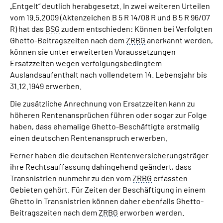
„Entgelt“ deutlich herabgesetzt. In zwei weiteren Urteilen
vom 19.5.2009 (Aktenzeichen B 5 R 14/08 R und B 5 R 96/07
R) hat das
BSG
zudem entschieden: Können bei Verfolgten
Ghetto-Beitragszeiten nach dem
ZRBG
anerkannt werden,
können sie unter erweiterten Voraussetzungen
Ersatzzeiten wegen verfolgungsbedingtem
Auslandsaufenthalt nach vollendetem 14. Lebensjahr bis
31.12.1949 erwerben.
Die zusätzliche Anrechnung von Ersatzzeiten kann zu
höheren Rentenansprüchen führen oder sogar zur Folge
haben, dass ehemalige Ghetto-Beschäftigte erstmalig
einen deutschen Rentenanspruch erwerben.
Ferner haben die deutschen Rentenversicherungsträger
ihre Rechtsauffassung dahingehend geändert, dass
Transnistrien nunmehr zu den vom
ZRBG
erfassten
Gebieten gehört. Für Zeiten der Beschäftigung in einem
Ghetto in Transnistrien können daher ebenfalls Ghetto-
Beitragszeiten nach dem
ZRBG
erworben werden.