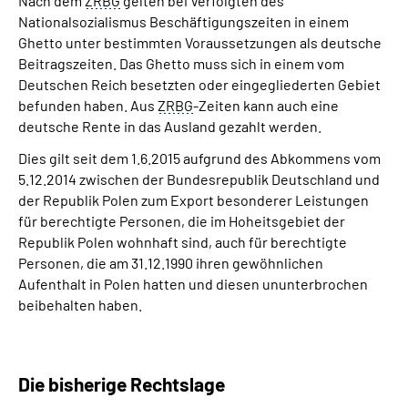
Nach dem
ZRBG
gelten bei Verfolgten des
Nationalsozialismus Beschäftigungszeiten in einem
Ghetto unter bestimmten Voraussetzungen als deutsche
Suche
Beitragszeiten. Das Ghetto muss sich in einem vom
Deutschen Reich besetzten oder eingegliederten Gebiet
Language
befunden haben. Aus
ZRBG
-Zeiten kann auch eine
deutsche Rente in das Ausland gezahlt werden.
Inhalte in Gebärdensprache (DGS)
Dies gilt seit dem 1.6.2015 aufgrund des Abkommens vom
5.12.2014 zwischen der Bundesrepublik Deutschland und
Leichte Sprache
der Republik Polen zum Export besonderer Leistungen
für berechtigte Personen, die im Hoheitsgebiet der
Republik Polen wohnhaft sind, auch für berechtigte
Personen, die am 31.12.1990 ihren gewöhnlichen
Mein Kundenportal
Aufenthalt in Polen hatten und diesen ununterbrochen
beibehalten haben.
Die bisherige Rechtslage