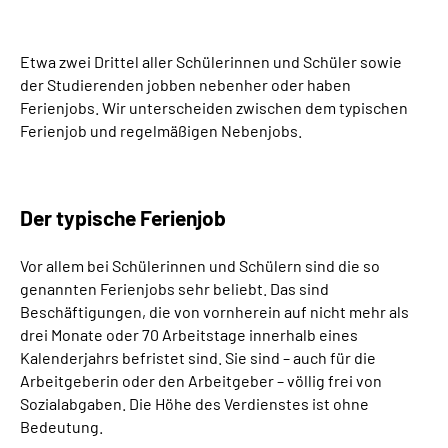
Suche
Etwa zwei Drittel aller Schülerinnen und Schüler sowie
der Studierenden jobben nebenher oder haben
Language
Ferienjobs. Wir unterscheiden zwischen dem typischen
Ferienjob und regelmäßigen Nebenjobs.
Inhalte in Gebärdensprache (DGS)
Leichte Sprache
Der typische Ferienjob
Vor allem bei Schülerinnen und Schülern sind die so
genannten Ferienjobs sehr beliebt. Das sind
Mein Kundenportal
Beschäftigungen, die von vornherein auf nicht mehr als
drei Monate oder 70 Arbeitstage innerhalb eines
Kalenderjahrs befristet sind. Sie sind – auch für die
Arbeitgeberin oder den Arbeitgeber – völlig frei von
Sozialabgaben. Die Höhe des Verdienstes ist ohne
Bedeutung.