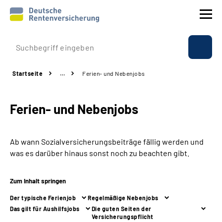
Prävention
Startseite
…
Ferien- und Nebenjobs
Reha
Ferien- und Nebenjobs
Rente
Beratung & Kontakt
Ab wann Sozialversicherungsbeiträge fällig werden und
was es darüber hinaus sonst noch zu beachten gibt.
Experten
Zum Inhalt springen
Über uns & Presse
Der typische Ferienjob
Regelmäßige Nebenjobs
Das gilt für Aushilfsjobs
Die guten Seiten der
Versicherungspflicht
Online-Services