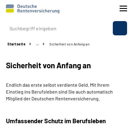
Prävention
Startseite
…
Sicherheit von Anfang an
Reha
Sicherheit von Anfang an
Rente
Beratung & Kontakt
Endlich das erste selbst verdiente Geld. Mit Ihrem
Einstieg ins Berufsleben sind Sie auch automatisch
Experten
Mitglied der Deutschen Rentenversicherung.
Über uns & Presse
Umfassender Schutz im Berufsleben
Online-Services