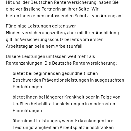
Mit uns, der Deutschen Rentenversicherung, haben Sie
eine verlässliche Partnerin an Ihrer Seite: Wir
Suche
bieten Ihnen einen umfassenden Schutz - von Anfang an!
Für einige Leistungen gelten zwar
Language
Mindestversicherungszeiten, aber mit Ihrer Ausbildung
gilt Ihr Versicherungsschutz bereits vom ersten
Inhalte in Gebärdensprache (DGS)
Arbeitstag an bei einem Arbeitsunfall.
Unsere Leistungen umfassen weit mehr als
Leichte Sprache
Rentenzahlungen. Die Deutsche Rentenversicherung:
bietet bei beginnenden gesundheitlichen
Beschwerden Präventionsleistungen in ausgesuchten
Einrichtungen
Mein Kundenportal
bietet Ihnen bei längerer Krankheit oder in Folge von
Unfällen Rehabilitationsleistungen in modernsten
Einrichtungen
übernimmt Leistungen, wenn Erkrankungen Ihre
Leistungsfähigkeit am Arbeitsplatz einschränken