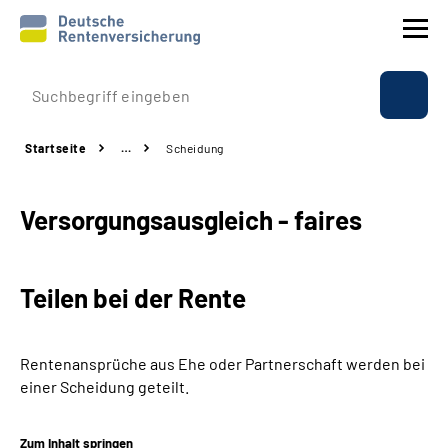
Prävention
Startseite
…
Scheidung
Reha
Versorgungsausgleich - faires
Rente
Beratung & Kontakt
Teilen bei der Rente
Experten
Rentenansprüche aus Ehe oder Partnerschaft werden bei
Über uns & Presse
einer Scheidung geteilt.
Online-Services
Zum Inhalt springen