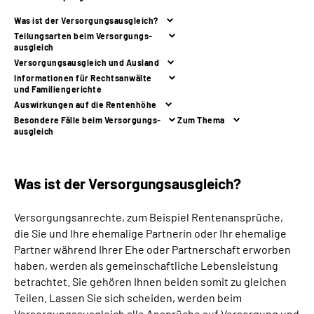
Was ist der Versorgungs­ausgleich?
Suche
Teilungsarten beim Versorgungs­
ausgleich
Versorgungsausgleich und Ausland
Language
Informationen für Rechtsanwälte
und Familiengerichte
Auswirkungen auf die Rentenhöhe
Inhalte in Gebärdensprache (DGS)
Besondere Fälle beim Versorgungs­
Zum Thema
ausgleich
Leichte Sprache
Was ist der Versorgungs­ausgleich?
Mein Kundenportal
Versorgungsanrechte, zum Beispiel Rentenansprüche,
die Sie und Ihre ehemalige Partnerin oder Ihr ehemalige
Partner während Ihrer Ehe oder Partnerschaft erworben
haben, werden als gemeinschaftliche Lebensleistung
betrachtet. Sie gehören Ihnen beiden somit zu gleichen
Teilen. Lassen Sie sich scheiden, werden beim
Versorgungsausgleich alle Ansprüche auf Versorgung und