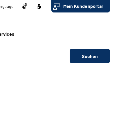
Mein Kundenportal
nguage
ervices
Suchen