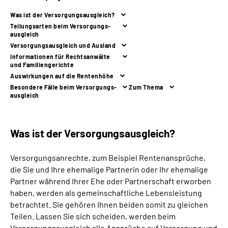
Was ist der Versorgungs­ausgleich?
Suche
Teilungsarten beim Versorgungs­
ausgleich
Versorgungsausgleich und Ausland
Language
Informationen für Rechtsanwälte
und Familiengerichte
Auswirkungen auf die Rentenhöhe
Inhalte in Gebärdensprache (DGS)
Besondere Fälle beim Versorgungs­
Zum Thema
ausgleich
Leichte Sprache
Was ist der Versorgungs­ausgleich?
Mein Kundenportal
Versorgungsanrechte, zum Beispiel Rentenansprüche,
die Sie und Ihre ehemalige Partnerin oder Ihr ehemalige
Partner während Ihrer Ehe oder Partnerschaft erworben
haben, werden als gemeinschaftliche Lebensleistung
betrachtet. Sie gehören Ihnen beiden somit zu gleichen
Teilen. Lassen Sie sich scheiden, werden beim
Versorgungsausgleich alle Ansprüche auf Versorgung und