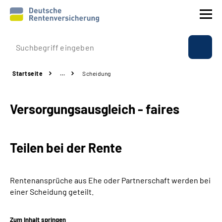
Prävention
Startseite
…
Scheidung
Reha
Versorgungsausgleich - faires
Rente
Beratung & Kontakt
Teilen bei der Rente
Experten
Rentenansprüche aus Ehe oder Partnerschaft werden bei
Über uns & Presse
einer Scheidung geteilt.
Online-Services
Zum Inhalt springen