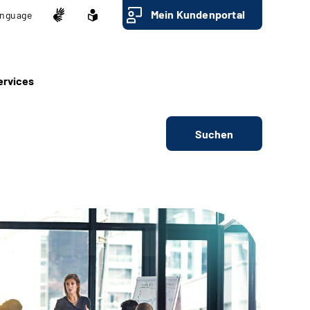
Mein Kundenportal
nguage
ervices
Suchen