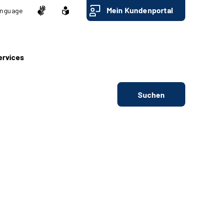
Mein Kundenportal
nguage
ervices
Suchen