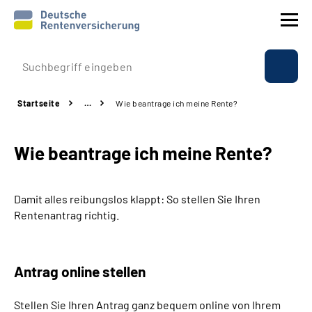
Prävention
Startseite
…
Wie beantrage ich meine Rente?
Reha
Wie beantrage ich meine Rente?
Rente
Beratung & Kontakt
Damit alles reibungslos klappt: So stellen Sie Ihren
Rentenantrag richtig.
Experten
Über uns & Presse
Antrag online stellen
Stellen Sie Ihren Antrag ganz bequem online von Ihrem
Online-Services