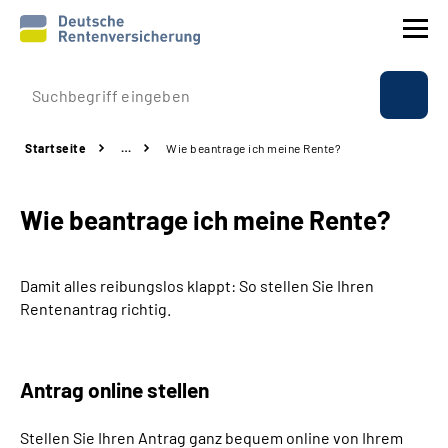
Prävention
Startseite
…
Wie beantrage ich meine Rente?
Reha
Wie beantrage ich meine Rente?
Rente
Beratung & Kontakt
Damit alles reibungslos klappt: So stellen Sie Ihren
Rentenantrag richtig.
Experten
Über uns & Presse
Antrag online stellen
Stellen Sie Ihren Antrag ganz bequem online von Ihrem
Online-Services