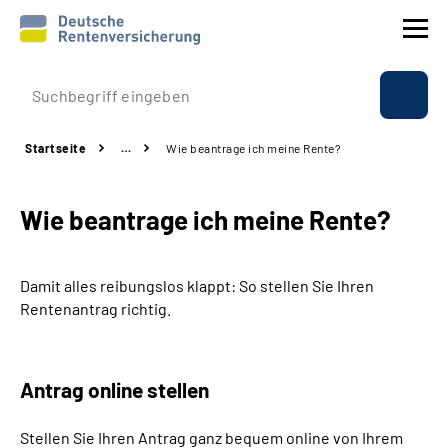
Prävention
Startseite
…
Wie beantrage ich meine Rente?
Reha
Wie beantrage ich meine Rente?
Rente
Beratung & Kontakt
Damit alles reibungslos klappt: So stellen Sie Ihren
Rentenantrag richtig.
Experten
Über uns & Presse
Antrag online stellen
Stellen Sie Ihren Antrag ganz bequem online von Ihrem
Online-Services