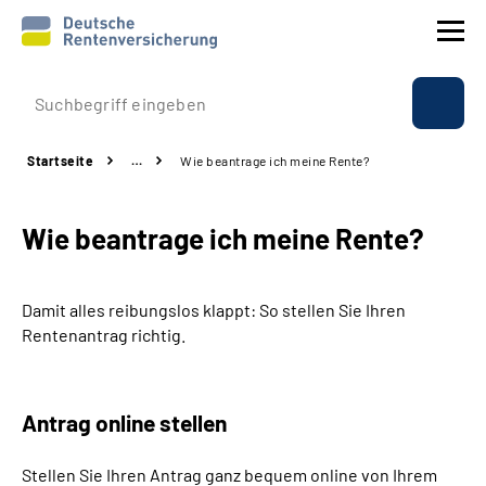
Prävention
Startseite
…
Wie beantrage ich meine Rente?
Reha
Wie beantrage ich meine Rente?
Rente
Beratung & Kontakt
Damit alles reibungslos klappt: So stellen Sie Ihren
Rentenantrag richtig.
Experten
Über uns & Presse
Antrag online stellen
Stellen Sie Ihren Antrag ganz bequem online von Ihrem
Online-Services