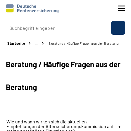
Prävention
Startseite
…
Beratung / Häufige Fragen aus der Beratung
Reha
Beratung / Häufige Fragen aus der
Rente
Beratung & Kontakt
Beratung
Experten
Über uns & Presse
Wie und wann wirken sich die aktuellen
Empfehlungen der Alterssicherungskommission auf
Online-Services
meine persönliche Situation aus?