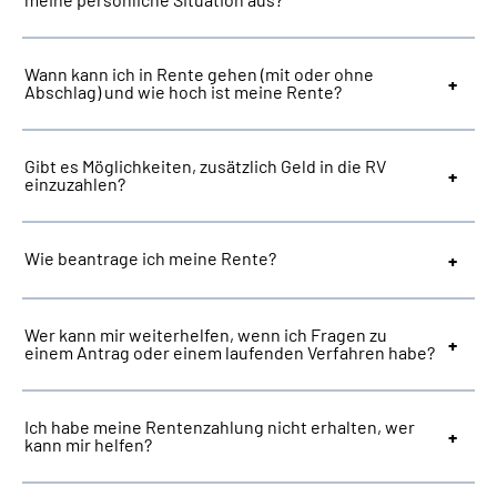
Suche
Wann kann ich in Rente gehen (mit oder ohne
Abschlag) und wie hoch ist meine Rente?
Language
Gibt es Möglichkeiten, zusätzlich Geld in die RV
Inhalte in Gebärdensprache (DGS)
einzuzahlen?
Leichte Sprache
Wie beantrage ich meine Rente?
Mein Kundenportal
Wer kann mir weiterhelfen, wenn ich Fragen zu
einem Antrag oder einem laufenden Verfahren habe?
Ich habe meine Rentenzahlung nicht erhalten, wer
kann mir helfen?