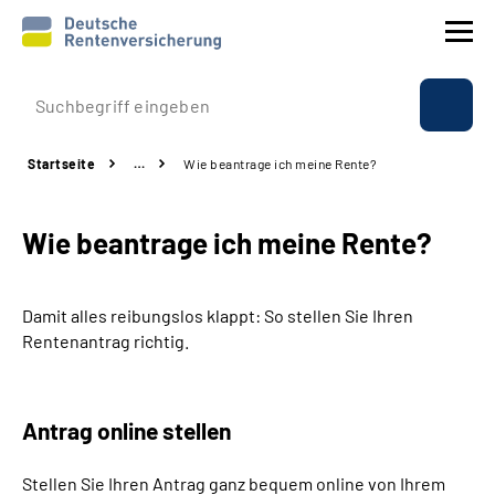
Prävention
Startseite
…
Wie beantrage ich meine Rente?
Reha
Wie beantrage ich meine Rente?
Rente
Beratung & Kontakt
Damit alles reibungslos klappt: So stellen Sie Ihren
Rentenantrag richtig.
Experten
Über uns & Presse
Antrag online stellen
Stellen Sie Ihren Antrag ganz bequem online von Ihrem
Online-Services