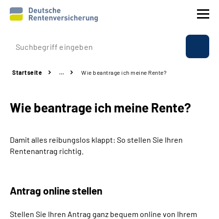
Prävention
Startseite
…
Wie beantrage ich meine Rente?
Reha
Wie beantrage ich meine Rente?
Rente
Beratung & Kontakt
Damit alles reibungslos klappt: So stellen Sie Ihren
Rentenantrag richtig.
Experten
Über uns & Presse
Antrag online stellen
Stellen Sie Ihren Antrag ganz bequem online von Ihrem
Online-Services