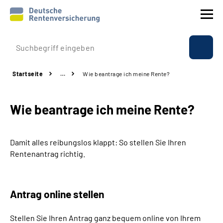
Prävention
Startseite
…
Wie beantrage ich meine Rente?
Reha
Wie beantrage ich meine Rente?
Rente
Beratung & Kontakt
Damit alles reibungslos klappt: So stellen Sie Ihren
Rentenantrag richtig.
Experten
Über uns & Presse
Antrag online stellen
Stellen Sie Ihren Antrag ganz bequem online von Ihrem
Online-Services