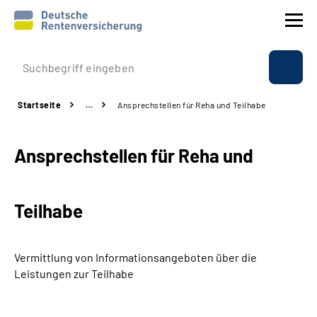
Prävention
Startseite
…
Ansprechstellen für Reha und Teilhabe
Reha
Ansprechstellen für Reha und
Rente
Beratung & Kontakt
Teilhabe
Experten
Vermittlung von Informationsangeboten über die
Über uns & Presse
Leistungen zur Teilhabe
Online-Services