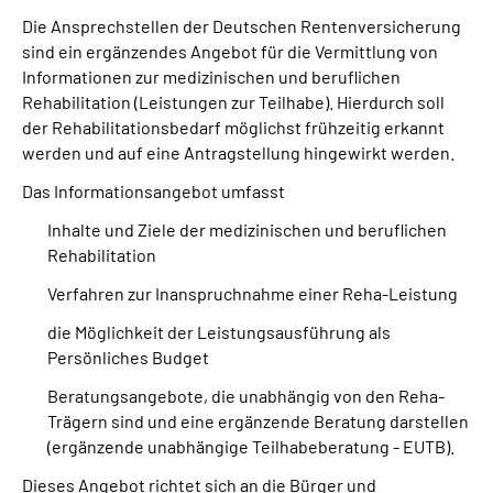
Die Ansprechstellen der Deutschen Rentenversicherung
sind ein ergänzendes Angebot für die Vermittlung von
Suche
Informationen zur medizinischen und beruflichen
Rehabilitation (Leistungen zur Teilhabe). Hierdurch soll
Language
der Rehabilitationsbedarf möglichst frühzeitig erkannt
werden und auf eine Antragstellung hingewirkt werden.
Inhalte in Gebärdensprache (DGS)
Das Informationsangebot umfasst
Leichte Sprache
Inhalte und Ziele der medizinischen und beruflichen
Rehabilitation
Verfahren zur Inanspruchnahme einer Reha-Leistung
Mein Kundenportal
die Möglichkeit der Leistungsausführung als
Persönliches Budget
Beratungsangebote, die unabhängig von den Reha-
Trägern sind und eine ergänzende Beratung darstellen
(ergänzende unabhängige Teilhabeberatung - EUTB).
Dieses Angebot richtet sich an die Bürger und