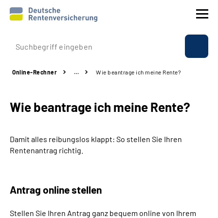
Prävention
Online-Rechner
…
Wie beantrage ich meine Rente?
Reha
Wie beantrage ich meine Rente?
Rente
Beratung & Kontakt
Damit alles reibungslos klappt: So stellen Sie Ihren
Rentenantrag richtig.
Experten
Über uns & Presse
Antrag online stellen
Stellen Sie Ihren Antrag ganz bequem online von Ihrem
Online-Services