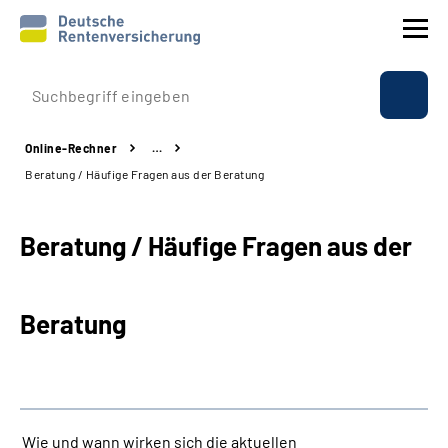
Prävention
Online-Rechner
…
Reha
Beratung / Häufige Fragen aus der Beratung
Rente
Beratung / Häufige Fragen aus der
Beratung & Kontakt
Beratung
Experten
Über uns & Presse
Online-Services
Wie und wann wirken sich die aktuellen