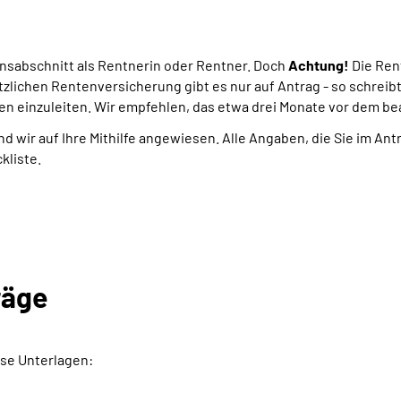
ensabschnitt als Rentnerin oder Rentner. Doch
Achtung!
Die Ren
tzlichen Rentenversicherung gibt es nur auf Antrag - so schreib
en einzuleiten. Wir empfehlen, das etwa drei Monate vor dem b
nd wir auf Ihre Mithilfe angewiesen. Alle Angaben, die Sie im An
kliste.
räge
se Unterlagen: