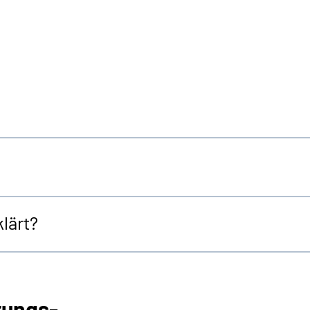
lärt?
rungs-