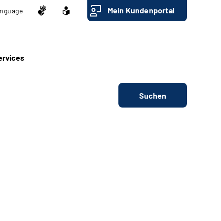
Mein Kundenportal
nguage
ervices
Suchen