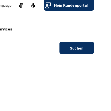
Mein Kundenportal
nguage
ervices
Suchen