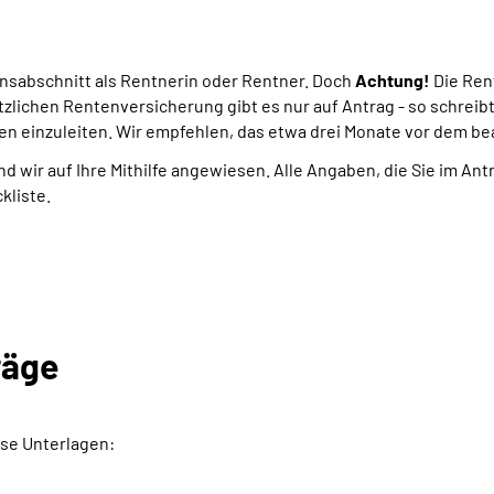
ensabschnitt als Rentnerin oder Rentner. Doch
Achtung!
Die Ren
tzlichen Rentenversicherung gibt es nur auf Antrag - so schreib
en einzuleiten. Wir empfehlen, das etwa drei Monate vor dem b
nd wir auf Ihre Mithilfe angewiesen. Alle Angaben, die Sie im An
kliste.
räge
se Unterlagen: