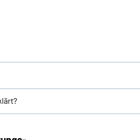
lärt?
rungs-