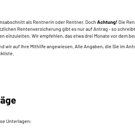
ensabschnitt als Rentnerin oder Rentner. Doch
Achtung!
Die Ren
tzlichen Rentenversicherung gibt es nur auf Antrag - so schreib
en einzuleiten. Wir empfehlen, das etwa drei Monate vor dem b
nd wir auf Ihre Mithilfe angewiesen. Alle Angaben, die Sie im An
kliste.
räge
se Unterlagen: