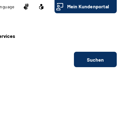
Mein Kundenportal
nguage
ervices
Suchen