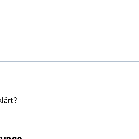
lärt?
rungs-