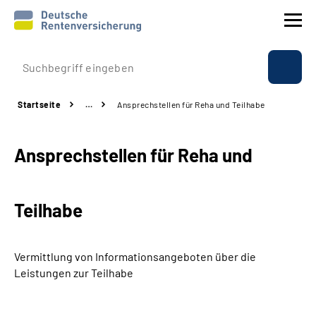
Prävention
Startseite
…
Ansprechstellen für Reha und Teilhabe
Reha
Ansprechstellen für Reha und
Rente
Beratung & Kontakt
Teilhabe
Experten
Vermittlung von Informationsangeboten über die
Über uns & Presse
Leistungen zur Teilhabe
Online-Services