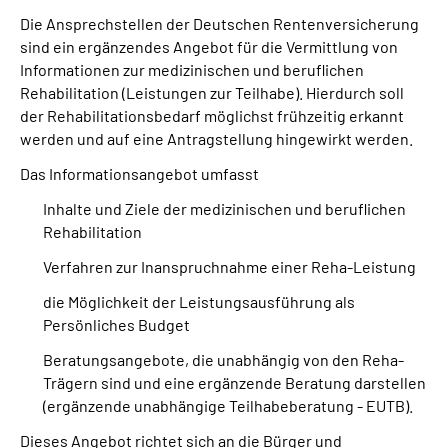
Die Ansprechstellen der Deutschen Rentenversicherung
sind ein ergänzendes Angebot für die Vermittlung von
Suche
Informationen zur medizinischen und beruflichen
Rehabilitation (Leistungen zur Teilhabe). Hierdurch soll
Language
der Rehabilitationsbedarf möglichst frühzeitig erkannt
werden und auf eine Antragstellung hingewirkt werden.
Inhalte in Gebärdensprache (DGS)
Das Informationsangebot umfasst
Leichte Sprache
Inhalte und Ziele der medizinischen und beruflichen
Rehabilitation
Verfahren zur Inanspruchnahme einer Reha-Leistung
Mein Kundenportal
die Möglichkeit der Leistungsausführung als
Persönliches Budget
Beratungsangebote, die unabhängig von den Reha-
Trägern sind und eine ergänzende Beratung darstellen
(ergänzende unabhängige Teilhabeberatung - EUTB).
Dieses Angebot richtet sich an die Bürger und