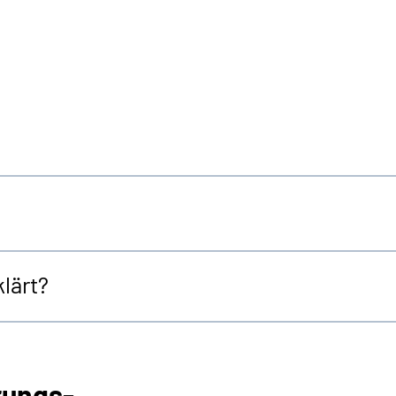
lärt?
rungs-