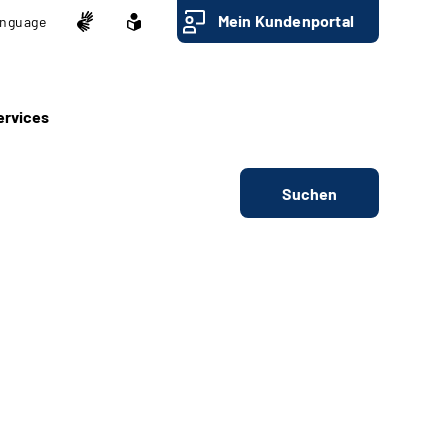
Mein Kundenportal
nguage
ervices
Suchen