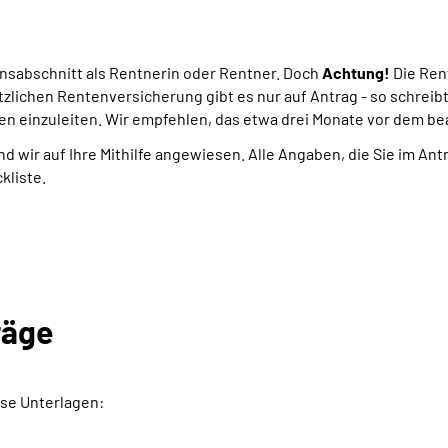
ensabschnitt als Rentnerin oder Rentner. Doch
Achtung!
Die Ren
tzlichen Rentenversicherung gibt es nur auf Antrag - so schreib
en einzuleiten. Wir empfehlen, das etwa drei Monate vor dem b
nd wir auf Ihre Mithilfe angewiesen. Alle Angaben, die Sie im An
kliste.
räge
se Unterlagen: