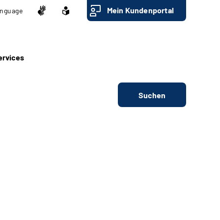
Mein Kundenportal
nguage
ervices
Suchen