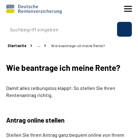
Prävention
Startseite
…
Wie beantrage ich meine Rente?
Reha
Wie beantrage ich meine Rente?
Rente
Beratung & Kontakt
Damit alles reibungslos klappt: So stellen Sie Ihren
Rentenantrag richtig.
Experten
Über uns & Presse
Antrag online stellen
Stellen Sie Ihren Antrag ganz bequem online von Ihrem
Online-Services