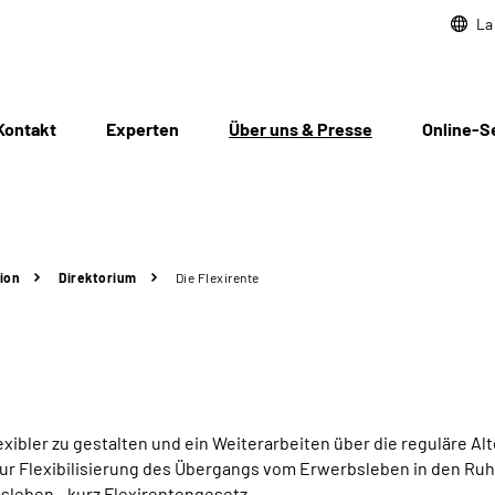
La
Kontakt
Experten
Über uns & Presse
Online-S
ion
Direktorium
Die Flexirente
bler zu gestalten und ein Weiterarbeiten über die reguläre Al
 zur Flexibilisierung des Übergangs vom Erwerbsleben in den Ru
sleben - kurz Flexirentengesetz.