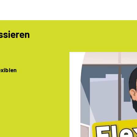
ssieren
exiblen