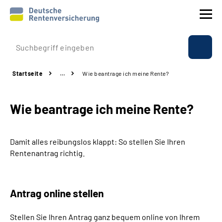
Prävention
Startseite
…
Wie beantrage ich meine Rente?
Reha
Wie beantrage ich meine Rente?
Rente
Beratung & Kontakt
Damit alles reibungslos klappt: So stellen Sie Ihren
Rentenantrag richtig.
Experten
Über uns & Presse
Antrag online stellen
Stellen Sie Ihren Antrag ganz bequem online von Ihrem
Online-Services