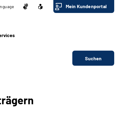
Mein Kundenportal
nguage
ervices
Suchen
trägern