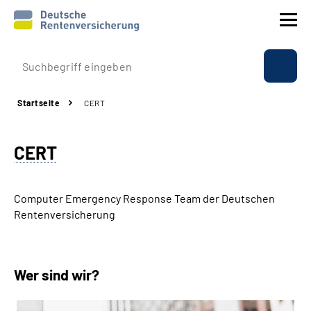
Prävention
Startseite
CERT
Reha
CERT
Rente
Beratung & Kontakt
Computer Emergency Response Team der Deutschen
Rentenversicherung
Experten
Über uns & Presse
Wer sind wir?
Online-Services