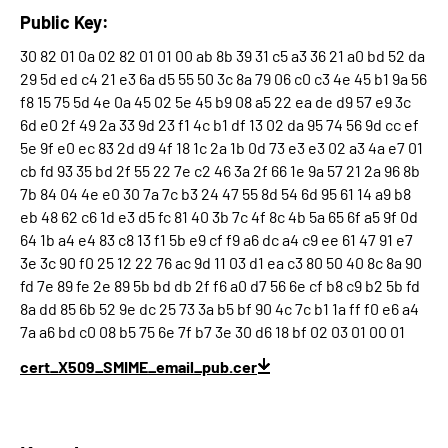
Public Key:
30 82 01 0a 02 82 01 01 00 ab 8b 39 31 c5 a3 36 21 a0 bd 52 da
29 5d ed c4 21 e3 6a d5 55 50 3c 8a 79 06 c0 c3 4e 45 b1 9a 56
f8 15 75 5d 4e 0a 45 02 5e 45 b9 08 a5 22 ea de d9 57 e9 3c
6d e0 2f 49 2a 33 9d 23 f1 4c b1 df 13 02 da 95 74 56 9d cc ef
5e 9f e0 ec 83 2d d9 4f 18 1c 2a 1b 0d 73 e3 e3 02 a3 4a e7 01
cb fd 93 35 bd 2f 55 22 7e c2 46 3a 2f 66 1e 9a 57 21 2a 96 8b
7b 84 04 4e e0 30 7a 7c b3 24 47 55 8d 54 6d 95 61 14 a9 b8
eb 48 62 c6 1d e3 d5 fc 81 40 3b 7c 4f 8c 4b 5a 65 6f a5 9f 0d
64 1b a4 e4 83 c8 13 f1 5b e9 cf f9 a6 dc a4 c9 ee 61 47 91 e7
3e 3c 90 f0 25 12 22 76 ac 9d 11 03 d1 ea c3 80 50 40 8c 8a 90
fd 7e 89 fe 2e 89 5b bd db 2f f6 a0 d7 56 6e cf b8 c9 b2 5b fd
8a dd 85 6b 52 9e dc 25 73 3a b5 bf 90 4c 7c b1 1a ff f0 e6 a4
7a a6 bd c0 08 b5 75 6e 7f b7 3e 30 d6 18 bf 02 03 01 00 01
cert_X509_SMIME_email_pub.cer