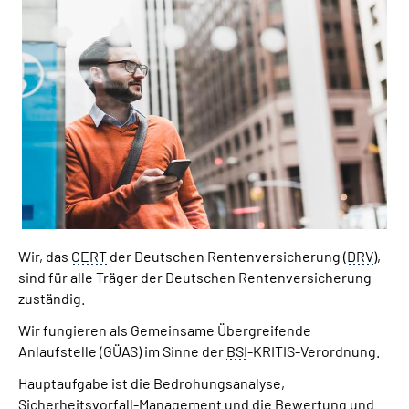
Suche
Language
Inhalte in Gebärdensprache (DGS)
Leichte Sprache
Wir, das
CERT
der Deutschen Rentenversicherung (
DRV
),
Mein Kundenportal
sind für alle Träger der Deutschen Rentenversicherung
zuständig.
Wir fungieren als Gemeinsame Übergreifende
Anlaufstelle (GÜAS) im Sinne der
BSI
-KRITIS-Verordnung.
Hauptaufgabe ist die Bedrohungsanalyse,
Sicherheitsvorfall-Management und die Bewertung und