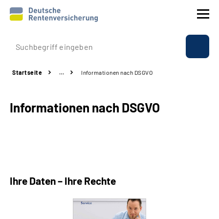
Prävention
Startseite
…
Informationen nach DSGVO
Reha
Informationen nach DSGVO
Rente
Beratung & Kontakt
Experten
Ihre Daten – Ihre Rechte
Über uns & Presse
Online-Services