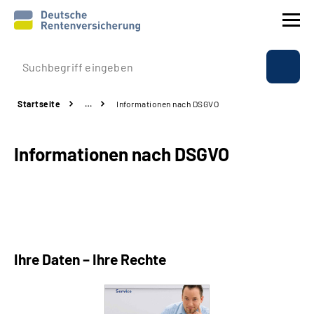
Prävention
Startseite
…
Informationen nach DSGVO
Reha
Informationen nach DSGVO
Rente
Beratung & Kontakt
Experten
Ihre Daten – Ihre Rechte
Über uns & Presse
Online-Services