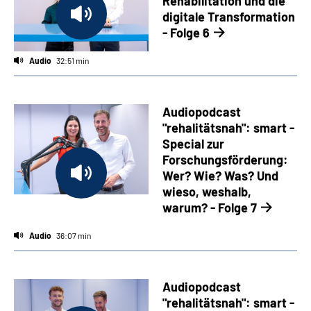
Rehabilitation und die
digitale Transformation
- Folge 6
Audio
32:51 min
Audiopodcast
"rehalitätsnah": smart -
Special zur
Forschungsförderung:
Wer? Wie? Was? Und
wieso, weshalb,
warum? - Folge 7
Audio
36:07 min
Audiopodcast
"rehalitätsnah": smart -