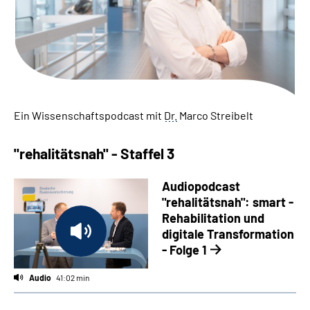
Suche
Language
Inhalte in Gebärdensprache (DGS)
Ein Wissenschaftspodcast mit
Dr.
Marco Streibelt
Leichte Sprache
"rehalitätsnah" - Staffel 3
Audiopodcast
"rehalitätsnah": smart -
Mein Kundenportal
Rehabilitation und
digitale Transformation
- Folge 1
Audio
41:02 min