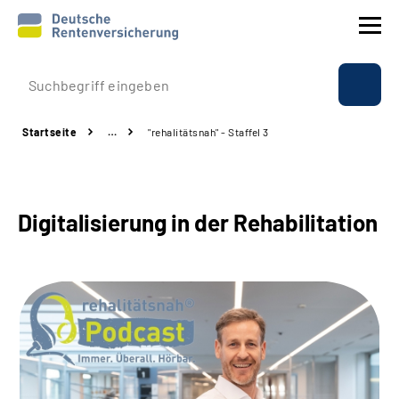
Prävention
Startseite
…
"rehalitätsnah" - Staffel 3
Reha
Rente
Digitalisierung in der Rehabilitation
Beratung & Kontakt
Experten
Über uns & Presse
Online-Services