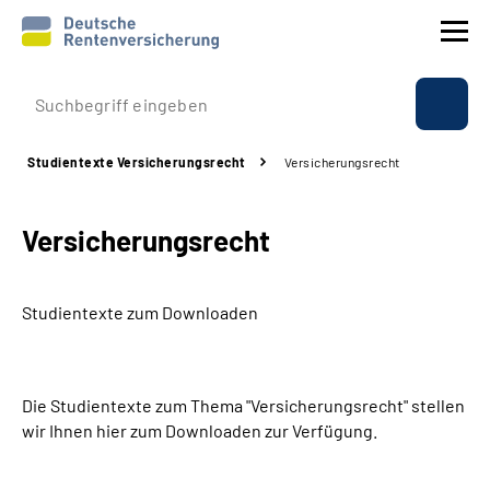
Prävention
Studientexte Versicherungsrecht
Versicherungsrecht
Reha
Versicherungsrecht
Rente
Beratung & Kontakt
Studientexte zum Downloaden
Experten
Die Studientexte zum Thema "Versicherungsrecht" stellen
Über uns & Presse
wir Ihnen hier zum Downloaden zur Verfügung.
Online-Services