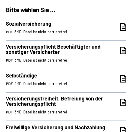
Bitte wählen Sie ...
Suche
Sozialversicherung
Language
PDF
, 3MB, Datei ist nicht barrierefrei
Inhalte in Gebärdensprache (DGS)
Versicherungspflicht Beschäftigter und
sonstiger Versicherter
PDF
, 3MB, Datei ist nicht barrierefrei
Leichte Sprache
Selbständige
PDF
, 2MB, Datei ist nicht barrierefrei
Mein Kundenportal
Versicherungsfreiheit, Befreiung von der
Versicherungspflicht
PDF
, 3MB, Datei ist nicht barrierefrei
Freiwillige Versicherung und Nachzahlung