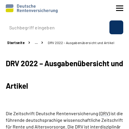
Prävention
Startseite
…
DRV 2022 – Ausgabenübersicht und Artikel
Reha
DRV 2022 – Ausgabenübersicht und
Rente
Beratung & Kontakt
Artikel
Experten
Über uns & Presse
Die Zeitschrift Deutsche Rentenversicherung (
DRV
) ist die
führende deutschsprachige wissenschaftliche Zeitschrift
für Rente und Altersvorsorge. Die
DRV
ist interdisziplinär
Online-Services