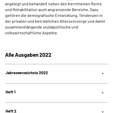
angelegt und behandelt neben den Kernthemen Rente
und Rehabilitation auch angrenzende Bereiche. Dazu
Suche
gehören die demografische Entwicklung, Tendenzen in
der privaten und betrieblichen Altersvorsorge und damit
Language
zusammenhängende sozialpolitische und
volkswirtschaftliche Aspekte.
Inhalte in Gebärdensprache (DGS)
Leichte Sprache
Alle Ausgaben 2022
Jahresverzeichnis 2022
Mein Kundenportal
Heft 1
Heft 2