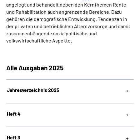
angelegt und behandelt neben den Kernthemen Rente
und Rehabilitation auch angrenzende Bereiche. Dazu
Suche
gehören die demografische Entwicklung, Tendenzen in
der privaten und betrieblichen Altersvorsorge und damit
Language
zusammenhängende sozialpolitische und
volkswirtschaftliche Aspekte.
Inhalte in Gebärdensprache (DGS)
Leichte Sprache
Alle Ausgaben 2025
Jahresverzeichnis 2025
Mein Kundenportal
Heft 4
Heft 3