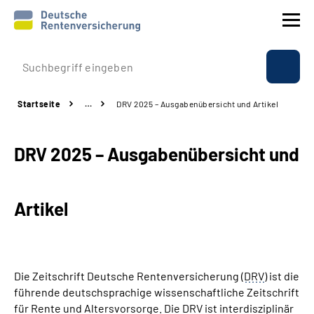
Prävention
Startseite
…
DRV 2025 – Ausgabenübersicht und Artikel
Reha
DRV 2025 – Ausgabenübersicht und
Rente
Beratung & Kontakt
Artikel
Experten
Über uns & Presse
Die Zeitschrift Deutsche Rentenversicherung (
DRV
) ist die
führende deutschsprachige wissenschaftliche Zeitschrift
für Rente und Altersvorsorge. Die
DRV
ist interdisziplinär
Online-Services