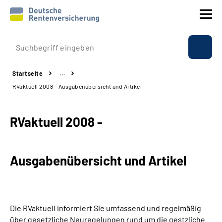
Prävention
Startseite
…
Reha
RVaktuell 2008 - Ausgabenübersicht und Artikel
Rente
RVaktuell 2008 -
Beratung & Kontakt
Ausgabenübersicht und Artikel
Experten
Über uns & Presse
Die RVaktuell informiert Sie umfassend und regelmäßig
Online-Services
über gesetzliche Neuregelungen rund um die gestzliche