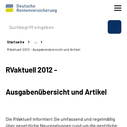
Prävention
Startseite
…
Reha
RVaktuell 2012 - Ausgabenübersicht und Artikel
Rente
RVaktuell 2012 -
Beratung & Kontakt
Ausgabenübersicht und Artikel
Experten
Über uns & Presse
Die RVaktuell informiert Sie umfassend und regelmäßig
Online-Services
über gesetzliche Neuregelungen rund um die gestzliche