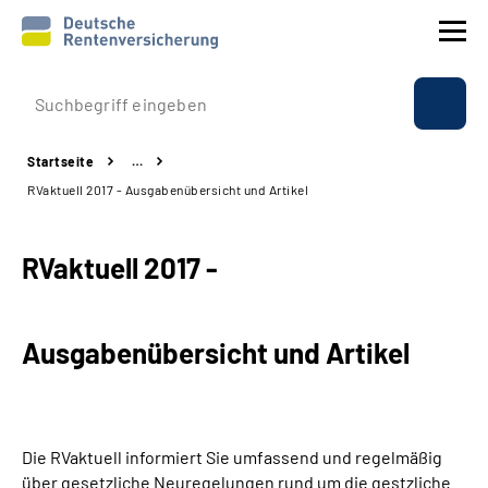
Prävention
Startseite
…
Reha
RVaktuell 2017 - Ausgabenübersicht und Artikel
Rente
RVaktuell 2017 -
Beratung & Kontakt
Ausgabenübersicht und Artikel
Experten
Über uns & Presse
Die RVaktuell informiert Sie umfassend und regelmäßig
Online-Services
über gesetzliche Neuregelungen rund um die gestzliche