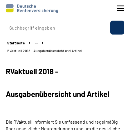
Prävention
Startseite
…
Reha
RVaktuell 2018 - Ausgabenübersicht und Artikel
Rente
RVaktuell 2018 -
Beratung & Kontakt
Ausgabenübersicht und Artikel
Experten
Über uns & Presse
Die RVaktuell informiert Sie umfassend und regelmäßig
Online-Services
über gesetzliche Neuregelungen rund um die gestzliche