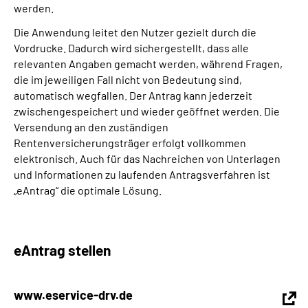
werden.
Die Anwendung leitet den Nutzer gezielt durch die
Suche
Vordrucke. Dadurch wird sichergestellt, dass alle
relevanten Angaben gemacht werden, während Fragen,
Language
die im jeweiligen Fall nicht von Bedeutung sind,
automatisch wegfallen. Der Antrag kann jederzeit
Inhalte in Gebärdensprache (DGS)
zwischengespeichert und wieder geöffnet werden. Die
Versendung an den zuständigen
Rentenversicherungsträger erfolgt vollkommen
Leichte Sprache
elektronisch. Auch für das Nachreichen von Unterlagen
und Informationen zu laufenden Antragsverfahren ist
„eAntrag“ die optimale Lösung.
Mein Kundenportal
eAntrag stellen
www.eservice-drv.de