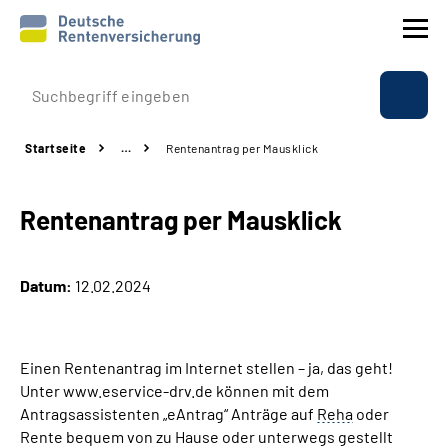
Prävention
Startseite
…
Rentenantrag per Mausklick
Reha
Rentenantrag per Mausklick
Rente
Beratung & Kontakt
Datum:
12.02.2024
Experten
Einen Rentenantrag im Internet stellen – ja, das geht!
Über uns & Presse
Unter www.eservice-drv.de können mit dem
Antragsassistenten „eAntrag“ Anträge auf
Reha
oder
Rente bequem von zu Hause oder unterwegs gestellt
Online-Services