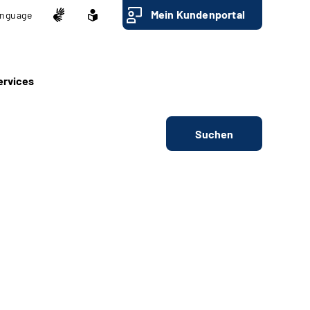
Mein Kundenportal
nguage
ervices
Suchen